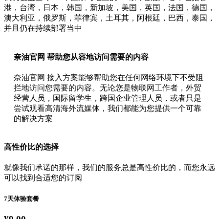
港，台湾，日本，韩国，新加坡，美国，英国，法国，德国，
澳大利亚，俄罗斯，菲律宾，土耳其，阿根廷，巴西，泰国，
并且仍在持续部署当中
奈油官网 帮助您从容地访问需要的内容
奈油官网 接入方案能够帮助您在任何网络环境下不受阻
拦地访问您需要的内容。无论您是物联网工作者，外贸
经营人员，国际留学生，跨国企业管理人员，或者只是
尝试观看高清海外流媒体，我们都能为您提供一个可靠
的解决方案
高性价比的选择
就像我们承诺的那样，我们的服务总是高性价比的，而您永远
可以找到合适您的订阅
7天体验套餐