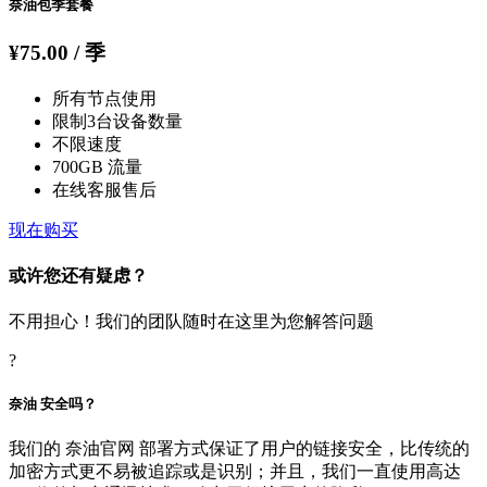
奈油包季套餐
¥75.00
/ 季
所有节点使用
限制3台设备数量
不限速度
700GB 流量
在线客服售后
现在购买
或许您还有疑虑？
不用担心！我们的团队随时在这里为您解答问题
?
奈油 安全吗？
我们的 奈油官网 部署方式保证了用户的链接安全，比传统的
加密方式更不易被追踪或是识别；并且，我们一直使用高达