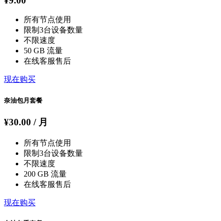
¥9.00
所有节点使用
限制3台设备数量
不限速度
50 GB 流量
在线客服售后
现在购买
奈油包月套餐
¥30.00
/ 月
所有节点使用
限制3台设备数量
不限速度
200 GB 流量
在线客服售后
现在购买